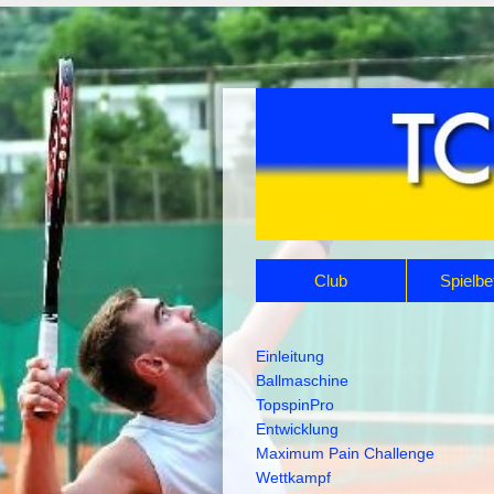
Navigation
Club
Spielbe
überspringen
Navigation
Einleitung
überspringen
Ballmaschine
TopspinPro
Entwicklung
Maximum Pain Challenge
Wettkampf