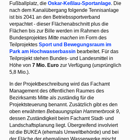
Fußballplatz, die
Oskar-Keßlau-Sportanlage
. Die
nach dem Kanalübergang folgende Tennisanlage
ist bis 2041 an den Betriebssportverband
verpachtet - dieser Flächenabschnitt plus die
Flächen bis zur Bille werden im Rahmen des
Bundesprojektes
Mitte machen
im Form des
Teilprojektes
Sport und Bewegungsraum im
Park am Hochwasserbassin
bearbeitet. Für das
Teilprojekt stehen Bundes- und Landesmittel in
Höhe von
7 Mio. Euro
zur Verfügung (ursprünglich
5,8 Mio.).
In der Projektbeschreibung wird das Fachamt
Management des öffentlichen Raumes des
Bezirksamts Mitte als zuständig für die
Projektsteuerung benannt. Zusätzlich gibt es den
oben erwähnten
Bebauungsplan Hammerbrook 9
,
dessen Zuständigkeit beim Fachamt Stadt- und
Landschaftsplanung liegt. Übergreifend involviert
ist die BUKEA (ehemals Umweltbehörde) und bei
der Fläche der ehemaligen Wasserwerke mischt