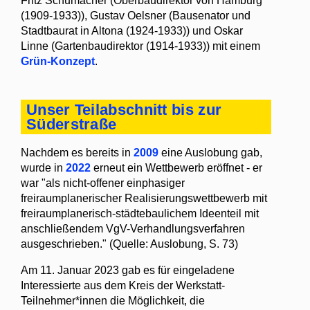
Fritz Schumacher (Oberbaudirektor von Hamburg
(1909-1933)), Gustav Oelsner (Bausenator und
Stadtbaurat in Altona (1924-1933)) und Oskar
Linne (Gartenbaudirektor (1914-1933)) mit einem
Grün-Konzept
.
Unser Teilabschnitt bis zur
Süderstraße
Nachdem es bereits in
2009
eine Auslobung gab,
wurde in
2022
erneut ein Wettbewerb eröffnet - er
war "als nicht-offener einphasiger
freiraumplanerischer Realisierungswettbewerb mit
freiraumplanerisch-städtebaulichem Ideenteil mit
anschließendem VgV-Verhandlungsverfahren
ausgeschrieben." (Quelle: Auslobung, S. 73)
Am 11. Januar 2023 gab es für eingeladene
Interessierte aus dem Kreis der Werkstatt-
Teilnehmer*innen die Möglichkeit, die