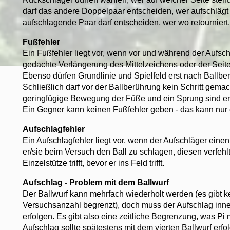
darf das andere Doppelpaar entscheiden, wer aufschlägt
aufschlagende Paar darf entscheiden, wer wo retourniert.
Fußfehler
Ein Fußfehler liegt vor, wenn vor und während der Aufs
gedachte Verlängerung des Mittelzeichens oder der Seiten
Ebenso dürfen Grundlinie und Spielfeld erst nach Ballbe
Schließlich darf vor der Ballberührung kein Schritt gemac
geringfügige Bewegung der Füße und ein Sprung sind er
Ein Gegner kann keinen Fußfehler geben - das kann nur e
Aufschlagfehler
Ein Aufschlagfehler liegt vor, wenn der Aufschläger eine
er/sie beim Versuch den Ball zu schlagen, diesen verfehlt
Einzelstütze trifft, bevor er ins Feld trifft.
Aufschlag - Problem mit dem Ballwurf
Der Ballwurf kann mehrfach wiederholt werden (es gibt k
Versuchsanzahl begrenzt), doch muss der Aufschlag inn
erfolgen. Es gibt also eine zeitliche Begrenzung, was Pi
Aufschlag sollte spätestens mit dem vierten Ballwurf erfo