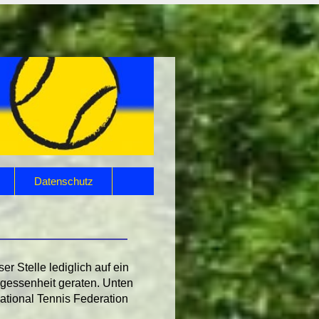
Datenschutz
er Stelle lediglich auf ein
rgessenheit geraten. Unten
national Tennis Federation