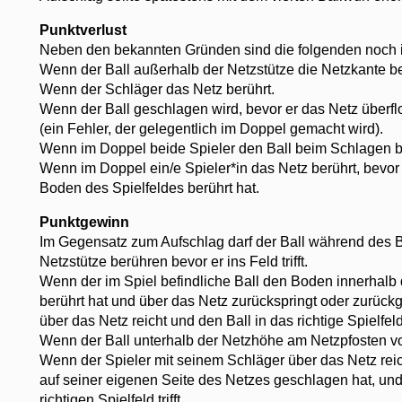
Punktverlust
Neben den bekannten Gründen sind die folgenden noch i
Wenn der Ball außerhalb der Netzstütze die Netzkante be
Wenn der Schläger das Netz berührt.
Wenn der Ball geschlagen wird, bevor er das Netz überfl
(ein Fehler, der gelegentlich im Doppel gemacht wird).
Wenn im Doppel beide Spieler den Ball beim Schlagen b
Wenn im Doppel ein/e Spieler*in das Netz berührt, bevor
Boden des Spielfeldes berührt hat.
Punktgewinn
Im Gegensatz zum Aufschlag darf der Ball während des 
Netzstütze berühren bevor er ins Feld trifft.
Wenn der im Spiel befindliche Ball den Boden innerhalb d
berührt hat und über das Netz zurückspringt oder zurückg
über das Netz reicht und den Ball in das richtige Spielfeld
Wenn der Ball unterhalb der Netzhöhe am Netzpfosten vorbe
Wenn der Spieler mit seinem Schläger über das Netz rei
auf seiner eigenen Seite des Netzes geschlagen hat, un
richtigen Spielfeld trifft.