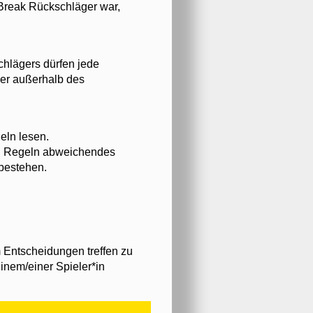
Break Rückschläger war,
chlägers dürfen jede
der außerhalb des
geln lesen.
den Regeln abweichendes
 bestehen.
 Entscheidungen treffen zu
inem/einer Spieler*in