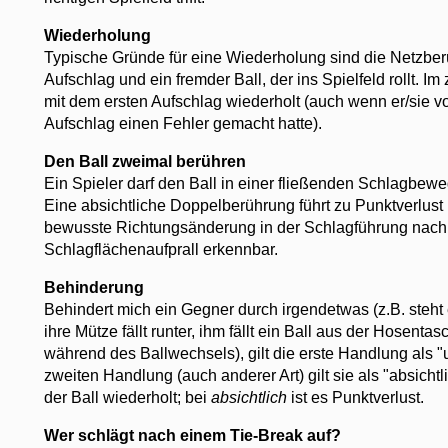
Wiederholung
Typische Gründe für eine Wiederholung sind die Netzbe
Aufschlag und ein fremder Ball, der ins Spielfeld rollt. Im
mit dem ersten Aufschlag wiederholt (auch wenn er/sie v
Aufschlag einen Fehler gemacht hatte).
Den Ball zweimal berühren
Ein Spieler darf den Ball in einer fließenden Schlagbew
Eine absichtliche Doppelberührung führt zu Punktverlust 
bewusste Richtungsänderung in der Schlagführung nach
Schlagflächenaufprall erkennbar.
Behinderung
Behindert mich ein Gegner durch irgendetwas (z.B. steht
ihre Mütze fällt runter, ihm fällt ein Ball aus der Hosentas
während des Ballwechsels), gilt die erste Handlung als "
zweiten Handlung (auch anderer Art) gilt sie als "absichtl
der Ball wiederholt; bei
absichtlich
ist es Punktverlust.
Wer schlägt nach einem Tie-Break auf?