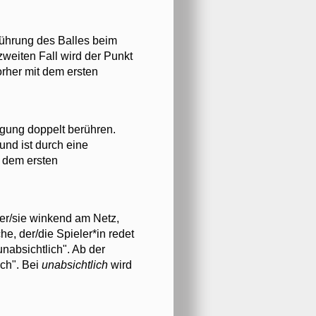
rührung des Balles beim
 zweiten Fall wird der Punkt
orher mit dem ersten
egung doppelt berühren.
und ist durch eine
 dem ersten
 er/sie winkend am Netz,
che, der/die Spieler*in redet
unabsichtlich". Ab der
ich". Bei
unabsichtlich
wird