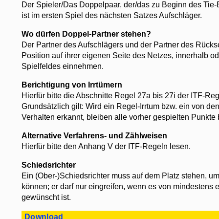
Der Spieler/Das Doppelpaar, der/das zu Beginn des Tie-
ist im ersten Spiel des nächsten Satzes Aufschläger.
Wo dürfen Doppel-Partner stehen?
Der Partner des Aufschlägers und der Partner des Rücks
Position auf ihrer eigenen Seite des Netzes, innerhalb o
Spielfeldes einnehmen.
Berichtigung von Irrtümern
Hierfür bitte die Abschnitte Regel 27a bis 27i der ITF-Re
Grundsätzlich gilt: Wird ein Regel-Irrtum bzw. ein von 
Verhalten erkannt, bleiben alle vorher gespielten Punkte
Alternative Verfahrens- und Zählweisen
Hierfür bitte den Anhang V der ITF-Regeln lesen.
Schiedsrichter
Ein (Ober-)Schiedsrichter muss auf dem Platz stehen, um
können; er darf nur eingreifen, wenn es von mindestens e
gewünscht ist.
Download